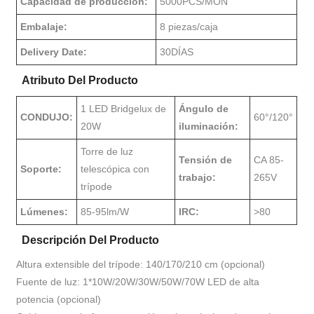
Capacidad de producción:
5000PCS/MON
Embalaje:
8 piezas/caja
Delivery Date:
30DÍAS
Atributo Del Producto
1 LED Bridgelux de
Ángulo de
CONDUJO:
60°/120°
20W
iluminación:
Torre de luz
Tensión de
CA 85-
Soporte:
telescópica con
trabajo:
265V
trípode
Lúmenes:
85-95lm/W
IRC:
>80
Descripción Del Producto
Altura extensible del trípode: 140/170/210 cm (opcional)
Fuente de luz: 1*10W/20W/30W/50W/70W LED de alta
potencia (opcional)