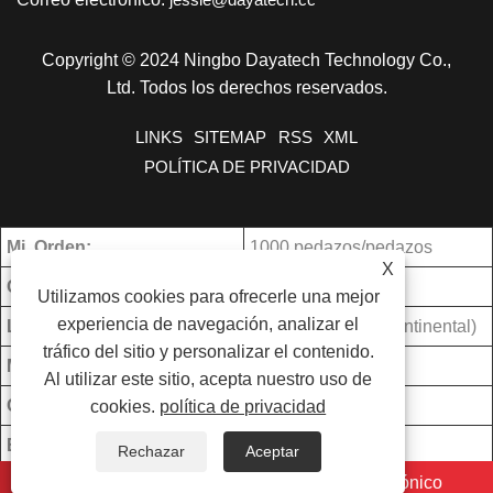
Copyright © 2024 Ningbo Dayatech Technology Co.,
Ltd. Todos los derechos reservados.
LINKS
SITEMAP
RSS
XML
POLÍTICA DE PRIVACIDAD
Mi. Orden:
1000 pedazos/pedazos
X
Condiciones de pago:
T/T
Utilizamos cookies para ofrecerle una mejor
experiencia de navegación, analizar el
Lugar de origen:
Zhejiang, China (continental)
tráfico del sitio y personalizar el contenido.
Medios de Transporte:
Océano
Al utilizar este sitio, acepta nuestro uso de
Capacidad de producción:
5000PCS/MON
cookies.
política de privacidad
Embalaje:
8 piezas/caja
Rechazar
Aceptar
whatsapp
Correo electrónico
Delivery Date:
30DÍAS