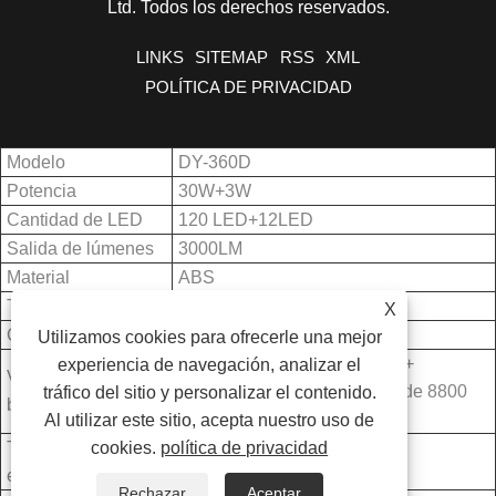
Ltd. Todos los derechos reservados.
LINKS
SITEMAP
RSS
XML
POLÍTICA DE PRIVACIDAD
Modelo
DY-360D
Potencia
30W+3W
Cantidad de LED
120 LED+12LED
Salida de lúmenes
3000LM
Material
ABS
Tasa de IP
IP54
X
CCT
5000K o por encargo
Utilizamos cookies para ofrecerle una mejor
Li-ion recargable 10000mah +
experiencia de navegación, analizar el
Volumen de la
Recargable de iones de litio de 8800
tráfico del sitio y personalizar el contenido.
batería
mah.
Al utilizar este sitio, acepta nuestro uso de
Tiempo de
cookies.
política de privacidad
Brillo total y brillo medio
ejecución
Rechazar
Aceptar