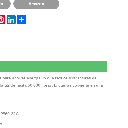
ta
Amazon
hatsApp
Pinterest
LinkedIn
Share
para ahorrar energía, lo que reduce sus facturas de
ida útil de hasta 50.000 horas, lo que las convierte en una
-P560-32W
W