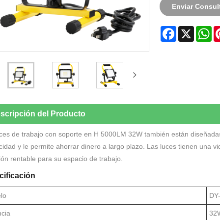
Enviar Consul
Facebook
X
W
scripción del Producto
ces de trabajo con soporte en H 5000LM 32W también están diseñadas 
icidad y le permite ahorrar dinero a largo plazo. Las luces tienen una v
ión rentable para su espacio de trabajo.
ificación
lo
DY
ncia
32