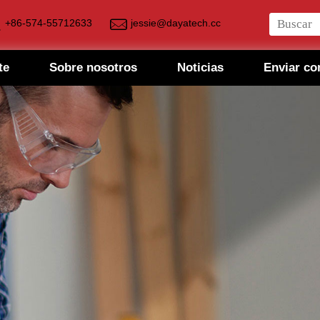
+86-574-55712633
jessie@dayatech.cc
te
Sobre nosotros
Noticias
Enviar co