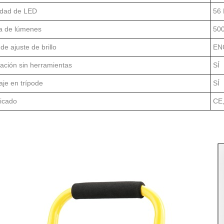
idad de LED
56
da de lúmenes
50
 de ajuste de brillo
EN
lación sin herramientas
SÍ
je en trípode
SÍ
ficado
CE