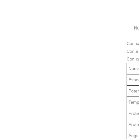
Nuevo
Con ca
Con e
Con c
Nuev
Espec
Pote
Temp
Prote
Prote
Ángu