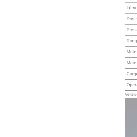
Lúme
Dos 
Presi
Rango
Mater
Mater
Carg
Opera
Versió