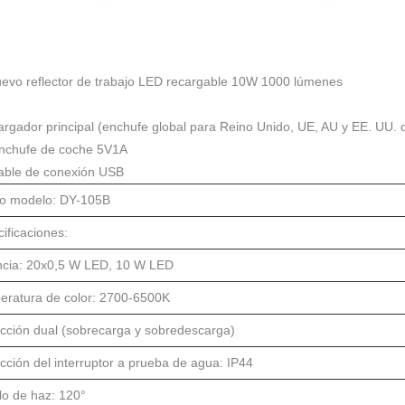
 reflector de trabajo LED recargable 10W 1000 lúmenes
rgador principal (enchufe global para Reino Unido, UE, AU y EE. UU. d
nchufe de coche 5V1A
able de conexión USB
o modelo: DY-105B
ificaciones:
ncia: 20x0,5 W LED, 10 W LED
eratura de color: 2700-6500K
cción dual (sobrecarga y sobredescarga)
cción del interruptor a prueba de agua: IP44
lo de haz: 120°