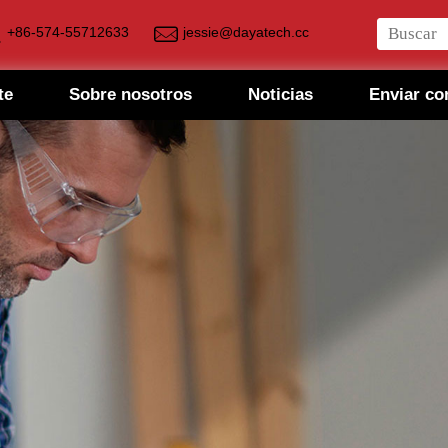
+86-574-55712633
jessie@dayatech.cc
te
Sobre nosotros
Noticias
Enviar co