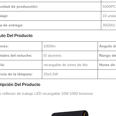
cidad de producción:
5000P
laje:
10 unid
a de entrega:
30DÍAS
uto Del Producto
nes:
1000lm
Ángulo d
riales del estuche:
El aluminio.
Rango de
ía:
recargable de iones de litio
Horas de 
ncia de la lámpara:
20x0,5W
ripción Del Producto
 reflector de trabajo LED recargable 10W 1000 lúmenes