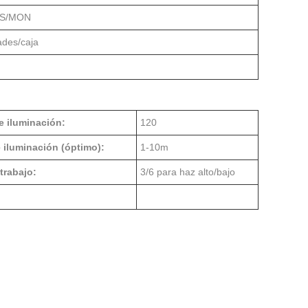
CS/MON
ades/caja
e iluminación:
120
 iluminación (óptimo):
1-10m
trabajo:
3/6 para haz alto/bajo