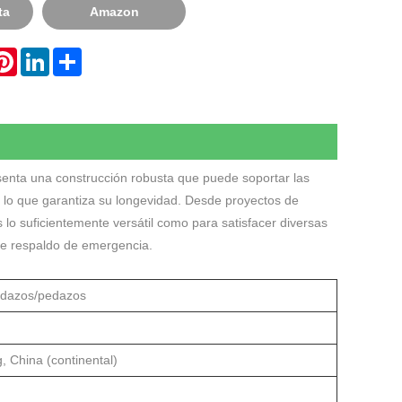
ta
Amazon
hatsApp
Pinterest
LinkedIn
Share
esenta una construcción robusta que puede soportar las
, lo que garantiza su longevidad. Desde proyectos de
es lo suficientemente versátil como para satisfacer diversas
de respaldo de emergencia.
dazos/pedazos
, China (continental)